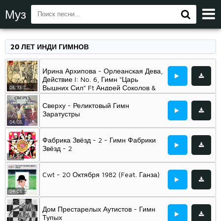
Муз
20 ЛЕТ ИНДИ ГИМНОВ
Ирина Архипова - Орлеанская Дева,
Действие I: No. 6, Гимн "Царь
Вышних Сил" Ft Андрей Соколов &
06:33
Виктор Селиванов & Большой Хор
Всесоюзного Радио И Центрального
Сверху - Реликтовый Гимн
Телевидения & Геннадий
Заратустры
Рождественский & And Большой
04:05
Симфонический Оркестр
Всесоюзного Радио И Центрального
Фабрика Звёзд - 2 - Гимн Фабрики
Телевидения
Звёзд - 2
04:53
Cwt - 20 Октября 1982 (Feat. Ганза)
04:05
Дом Престарелых Аутистов - Гимн
Тупых