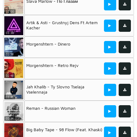
Slava Marlow - По Глазам
02:00
Artik & Asti - Grustnyj Dens Ft Artem
Kacher
03:38
Morgenshtern - Dinero
02:38
Morgenshtern - Retro Rejv
02:48
Jah Khalib - Ty Slovno Tselaja
Vselennaja
03:45
Reman - Russian Woman
02:34
Big Baby Tape - 98 Flow (Feat. Khaski)