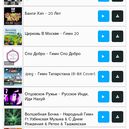
04:13
Банги Хэп - 20 Лет
03:40
Церковь В Москве - Гимн 20
00:46
Спо Добро - Гимн Спо Добро
03:23
Jpeg - Гимн Татарстана (8-Bit Cover)
01:20
Отцовское Ружье - Русское Инди,
Иди Нахуй
04:39
Волшебная Бочка - Народный Гимн
Ft Узбекская Музыка & С Днем
Рождения & Ретро & Таджикская
03:33
Музыка & Казахские Песни &