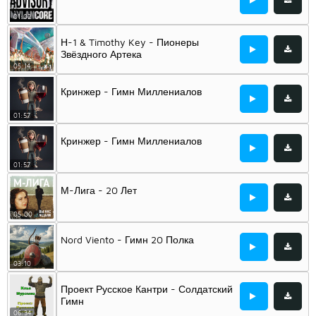
01:02
Н-1 & Timothy Key - Пионеры
Звёздного Артека
05:14
Кринжер - Гимн Миллениалов
01:57
Кринжер - Гимн Миллениалов
01:57
М-Лига - 20 Лет
05:00
Nord Viento - Гимн 20 Полка
03:10
Проект Русское Кантри - Солдатский
Гимн
06:34