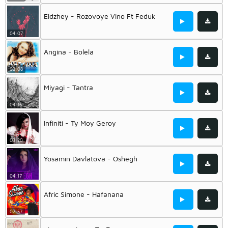
Eldzhey - Rozovoye Vino Ft Feduk
04:07
Angina - Bolela
03:08
Miyagi - Tantra
04:16
Infiniti - Ty Moy Geroy
03:20
Yosamin Davlatova - Oshegh
04:17
Afric Simone - Hafanana
02:57