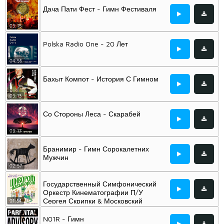
Славяне & And Азербайджанская
Дача Пати Фест - Гимн Фестиваля
Музыка
03:15
Polska Radio One - 20 Лет
04:56
Бахыт Компот - История С Гимном
03:13
Со Стороны Леса - Скарабей
03:17
Бранимир - Гимн Сорокалетних
Мужчин
02:57
Государственный Симфонический
Оркестр Кинематографии П/У
Сергея Скрипки & Московский
01:54
Хоровой Ансамбль Духовной Музыки
«Благовест» - Гимн Любви
N01R - Гимн